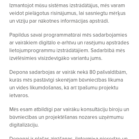
Izmantojot mūsu sistēmas izstrādātājus, mēs varam
veidot pielāgotus risinājumus, lai sasniegtu mērķus
un vīziju par nākotnes informācijas apstrādi.
Papildus savai programmatūrai mēs sadarbojamies
ar vairākiem digitālo e-arhīvu un rasējumu apstrādes
lietojumprogrammu izstrādātājiem. Sadarbībā mēs
izvēlēsimies visizdevīgāko variantu jums.
Depona sadarbojas ar vairāk nekā 80 pašvaldībām,
kurās mēs pastāvīgi skenējam būvniecības likuma
un vides likumdošanas, kā arī īpašumu projektu
ietvaros.
Mēs esam atbildīgi par vairāku konsultāciju biroju un
būvniecības un projektēšanas nozares uzņēmumu
digitalizāciju.
Deponai ir plašas zināšanas, ilgtermiņa pieredze un