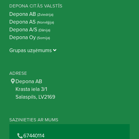
DEPONA CITĀS VALSTĪS
Depona AB
(Zviedrija)
Depona AS
(Norvēģija)
Depona A/S
(Dānija)
Depona Oy
(Somija)
Grupas uzņēmums
ADRESE
Depona AB
Krasta iela 3/1
Salaspils, LV2169
SAZINIETIES AR MUMS
67440114